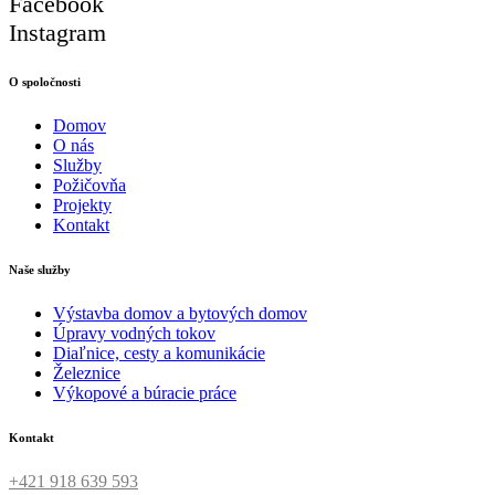
Facebook
Instagram
O spoločnosti
Domov
O nás
Služby
Požičovňa
Projekty
Kontakt
Naše služby
Výstavba domov a bytových domov
Úpravy vodných tokov
Diaľnice, cesty a komunikácie
Železnice
Výkopové a búracie práce
Kontakt
+421 918 639 593