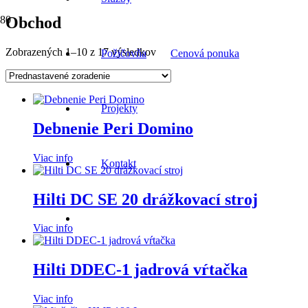
Obchod
Zobrazených 1–10 z 17 výsledkov
Požičovňa
Cenová ponuka
Projekty
Debnenie Peri Domino
Viac info
Kontakt
Hilti DC SE 20 drážkovací stroj
Viac info
Hilti DDEC-1 jadrová vŕtačka
Viac info